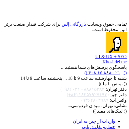
تمامی حقوق وبسایت
بازرگانی اِلین
برای شرکت فیدار صنعت برتر
آبین محفوظ است.
UI & UX + SEO
.
Khoshdel.me
پاسخگوی پرسش‌های شما هستیم...
)
)
۸۸۸ ۱۵ ۴۰۸
۰۲۱
(
(
شنبه تا چهارشنبه ساعت 9 تا 18 ... پنجشنبه ساعت 9 تا 14
((
تماس با ما
))
دفتر تهران:
۸۸۸۱۵۳۸۲ - ۰۲۱ (۹۸+)
دفتر چین:
۱۸۲۵۷۹۲۷۱۹۳ (۸۶+)
واتس‌اپ:
۰۹۳۶۲۸۰۴۹۸۹
نشانی: تهران، میدان فردوسی...
((
لینک‌های مفید
))
واردات از چین به ایران
حمل و نقل دریایی