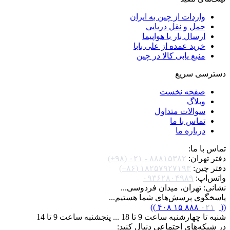
واردات از چین به ایران
حمل و نقل دریایی
ارسال بار با هواپیما
خرید عمده از علی بابا
منبع یابی کالا در چین
دسترسی سریع
صفحه نخست
وبلاگ
سوالات متداول
تماس با ما
درباره ما
تماس با ما:
دفتر تهران:
۸۸۸۱۵۳۸۲ - ۰۲۱ (۹۸+)
دفتر چین:
۱۸۲۵۷۹۲۷۱۹۳ (۸۶+)
واتس‌اپ:
۰۹۳۶۲۸۰۴۹۸۹
نشانی: تهران، میدان فردوسی...
پاسخگوی پرسش‌های شما هستیم...
)
)
۸۸۸ ۱۵ ۴۰۸
۰۲۱
(
(
شنبه تا چهارشنبه ساعت 9 تا 18 ... پنجشنبه ساعت 9 تا 14
در شبکه‌های اجتماعی دنبال کنید: