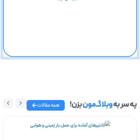
یه سر به
وبلاگــ‌مون
بزن!
همه مقالات