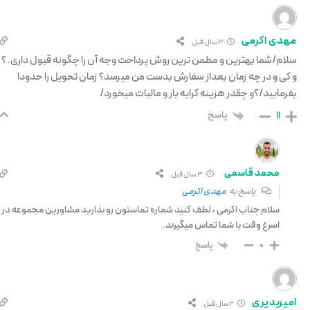
مهدی اکرمی
3 سال قبل
سلام/شما بهترین و مطمن ترین روش پرداخت وجه آن را چگونه قبول داری. ؟
و کی و در چه زمان بعداز سفارش بدست من میرسد؟ زمان تحویل را حدودا
بفرمایید/؟و چقدر هزینه کرایه بار و مالیات میخورد/
پاسخ
11
محمد قاسمی
3 سال قبل
پاسخ به
مهدی اکرمی
سلام جناب اکرمی ، لطف کنید شماره تماستون رو بذارید مشاورین مجموعه در
اسرغ وقت با شما تماس میگیرند.
پاسخ
0
امیربدیری
2 سال قبل