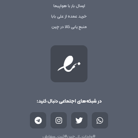
ارسال بار با هواپیما
خرید عمده از علی بابا
منبع یابی کالا در چین
در شبکه‌های اجتماعی دنبال کنید:
T
I
T
W
e
n
w
h
l
s
i
a
e
t
t
t
#واردات_از_چین
#ثبت_سفارش