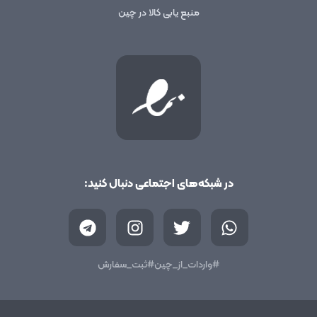
منبع یابی کالا در چین
در شبکه‌های اجتماعی دنبال کنید:
T
I
T
W
e
n
w
h
l
s
i
a
e
t
t
t
#واردات_از_چین
#ثبت_سفارش
g
a
t
s
r
g
e
a