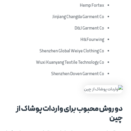
Hemp Fortex
Jinjiang Changda Garment Co
D&J Garment Co
H&Fourwing
Shenzhen Global Weiye Clothing Co
Wuxi Kuanyang Textile Technology Co
Shenzhen Doven Garment Co
دو روش محبوب برای واردات پوشاک از
چین