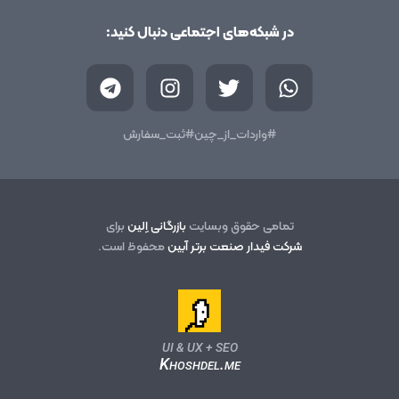
در شبکه‌های اجتماعی دنبال کنید:
T
I
T
W
e
n
w
h
l
s
i
a
e
t
t
t
#واردات_از_چین
#ثبت_سفارش
g
a
t
s
r
g
e
a
a
r
r
p
m
a
p
تمامی حقوق وبسایت
بازرگانی اِلین
برای
m
شرکت فیدار صنعت برتر آبین
محفوظ است.
UI & UX + SEO
Khoshdel.me