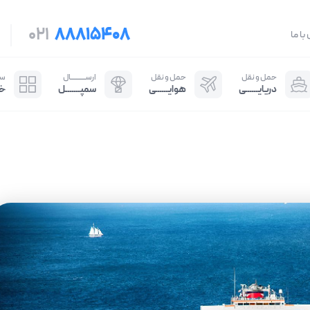
021
88815408
با ما
حمل و نقل
حمل و نقل
ارســـــــــــال
سایـ
دریایــــــی
هوایــــــی
سمپـــــــل
خ