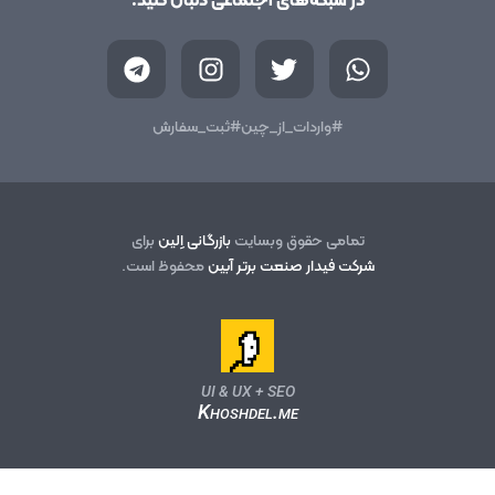
در شبکه‌های اجتماعی دنبال کنید:
T
I
T
W
e
n
w
h
l
s
i
a
e
t
t
t
#واردات_از_چین
#ثبت_سفارش
g
a
t
s
r
g
e
a
a
r
r
p
m
a
p
تمامی حقوق وبسایت
بازرگانی اِلین
برای
m
شرکت فیدار صنعت برتر آبین
محفوظ است.
UI & UX + SEO
Khoshdel.me