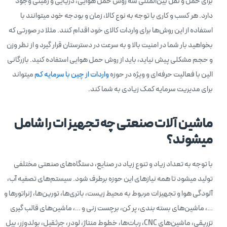
برای حمل و نقل بین‌المللی سه روش حمل هوایی، دریایی و زمینی وجود
دارد. هر کسب و کاری با توجه به نوع کالا، زمان و بودجه خود میتوانند با
استفاده از این روش‌ها برای واردات کالای خود اقدام کنند. مثلا در صورتی که
بخواهید بار شما در امنیت بالا و به سرعت در دسترستان قرار گیرد و از نظر وزن
و حجم مشکلی پیش نیاید، باید از روش حمل هوایی استفاده کنید. بازرگانی
الین با فعالیت حرفه‌ای و ویژه در حوزه
واردات از چین با سرمایه کم
میتواند
برای مدیریت سرمایه کمک زیادی به شما کند.
ماشین آلات صنعتی چه تجهیزات را شامل
میشوند؟
با توجه به تعداد زیاد و تنوع زیاد در صنایع، دستگاه‌های صنعتی مختلفی
تولید میشود تا همه نیازهای این حوزه برطرف شود. سیستم‌های تصفیه آب،
آلودگی هوا و تجهیزات مربوط به محیط زیست، باتری‌ها، تورین‌ها، ژنراتورها و
…، ماشین‌های بسته بندی، پر کن، برچست زنی و …، ماشین‌های قالب گیری
تزریقی، ماشین‌های CNC، ربات‌ها، خطوط منتاژ، لودر، جرثقیل، بولدوزر، بیل