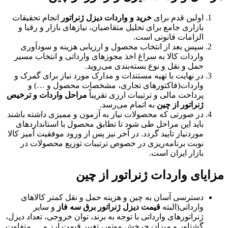
اولین قدم برای
خرید و واردات دیزل ژنراتور
انجام تحقیقات
بازاری جامع برای تحلیل متقاضیان، نیازهای بازار و رقبا و
الزامات قانونی است.
سپس بعد از انتخاب محصول و ارزیابی هزینه و سودآوری
واردات کالا به سراغ اخذ مجوزهای وارداتی و انتخاب مسیر
حمل و نقل و نوع بسته‌بندی می‌روید.
در نهایت با تهیه مستندات و مدارک مورد نیاز برای گمرک و
واردات(فاکتورهای تجاری، مشخصات محصول و …) و
پرداخت مالی و ترتیبات ارزی تقریباً
مراحل واردات و ترخیص
ژنراتور از چین
به اتمام می‌رسد.
در صورتی که محصولات نیاز به آزمون و ممیزی داشته باشند
باید این مراحل طی شود تا تطابق محصول با استانداردهای
موردنیاز تایید گردد. در آخر نیز پس از ورود موفقیت آمیز کالا
نوبت برنامه‌ریزی در خصوص ترتیبات توزیع محصولات در
بازار ایران است.
یای واردات ژنراتور از چین
دسترسی آسان به چین و هزینه حمل و نقل کمتر کالاهای
وارداتی(البته
قیمت دیزل ژنراتور برق سه فاز
و سایر
ژنراتورهای وارداتی با توجه به برند، توان خروجی، تعداد دیزل،
گشتاور و میزان چرخش موتور، تغییر قیمت ارز و … متفاوت