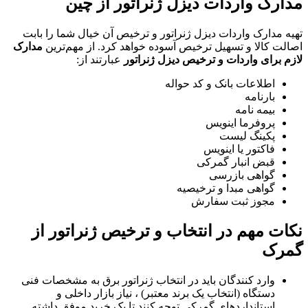
رک واردات دیزل ژنراتور از چین
 مدارک واردات دیزل ژنراتور و ترخیص آن خیال شما را بابت
ت کالا و تسهیل ترخیص آسوده خواهد کرد. از مهم‌ترین
مدارک
 برای واردات و ترخیص دیزل ژنراتور
عبارتند از:
اطلاعات بانک و کد حواله
بارنامه
بیمه نامه
پروفرما اینویس
پکینگ لیست
فاکتور یا اینویس
قبض انبار گمرکی
گواهی بازرسی
گواهی مبدا و ترخیصیه
مجوز ثبت سفارش
ت مهم در انتخاب و ترخیص ژنراتور از
رک
وارد کنندگان باید در انتخاب ژنراتور برق به مشخصات فنی
دستگاه (انتخاب یک برند معتبر) ، نیاز بازار داخلی و
استانداردهای گمرکی توجه کنند تا یک خرید موفق داشته