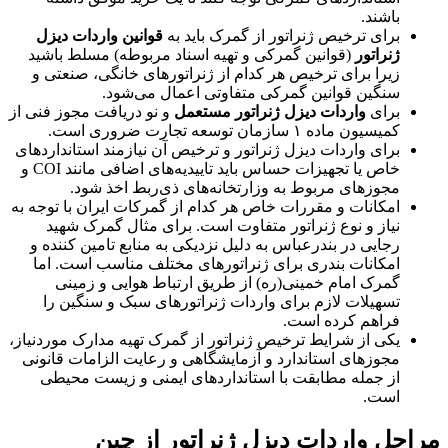
باشند.
برای ترخیص ژنراتور از گمرک باید به
قوانین واردات دیزل
ژنراتور
(قوانین گمرکی و تهیه اسناد مربوطه) مسلط باشید
زیرا برای ترخیص هر کدام از ژنراتورهای خانگی، صنعتی و
سنگین قوانین گمرکی متفاوتی اعمال می‌شود.
برای
واردات دیزل ژنراتور مستعمل
و نو دریافت مجوز فنی از
کمیسیون ماده ۱ سازمان توسعه تجارت ضروری است.
برای واردات دیزل ژنراتور و ترخیص آن نیازمند استانداردهای
خاص یا تجهیزات حساس باید تاییدیه‌های اضافی مانند COI و
مجوزهای مربوط به وزارتخانه‌های ذی‌ربط اخذ شود.
امکانات و مقررات خاص هر کدام از گمرکات ایران با توجه به
نیاز و نوع ژنراتور متفاوت است. برای مثال گمرک شهید
رجایی در بندرعباس به دلیل نزدیکی به منابع تامین کننده و
امکانات بندری برای ژنراتورهای مختلف مناسب است. اما
گمرک امام خمینی(ره) از طریق ارتباط هوایی و زمینی
تسهیلات لازم برای واردات ژنراتورهای سبک و سنگین را
فراهم کرده است.
یکی از شرایط ترخیص ژنراتور از گمرک تهیه مدارک موردنیاز،
مجوزهای استاندارد و آزمایشگاهی و رعایت الزامات قانونی
از جمله مطابقت با استانداردهای ایمنی و زیست محیطی
است.
حل واردات دیزل ژنراتور از چین