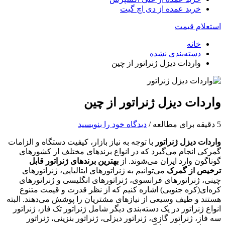
خرید عمده از دی اچ گیت
لام قیمت
خانه
دسته‌بندی نشده
واردات دیزل ژنراتور از چین
دات دیزل ژنراتور از چین
/
دیدگاه‌ خود را بنویسید
ات دیزل ژنراتور
با توجه به نیاز بازار، کیفیت دستگاه و الزامات
ی انجام می‌گیرد که در انواع برندهای مختلف از کشورهای
گون وارد ایران می‌شوند. از
بهترین برندهای ژنراتور
قابل
یص از گمرک
می‌توانیم به ژنراتورهای ایتالیایی، ژنراتورهای
، ژنراتورهای فرانسوی، ژنراتورهای انگلیسی و ژنراتورهای
ای(کره جنوبی) اشاره کنیم که از نظر قدرت و قیمت متنوع
د و طیف وسیعی از نیازهای مشتریان را پوشش می‌دهند. البته
ع ژنراتور در یک دسته‌بندی دیگر شامل ژنراتور تک فاز، ژنراتور
از، ژنراتور گازی، ژنراتور دیزلی، ژنراتور بنزینی، ژنراتور