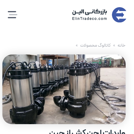
رش
ه
حتوا
خانه
کاتالوگ محصولات
واردات لجن کش از چین