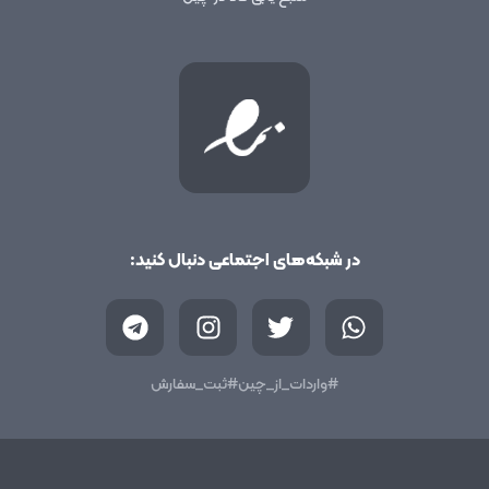
در شبکه‌های اجتماعی دنبال کنید:
T
I
T
W
e
n
w
h
l
s
i
a
e
t
t
t
#واردات_از_چین
#ثبت_سفارش
g
a
t
s
r
g
e
a
a
r
r
p