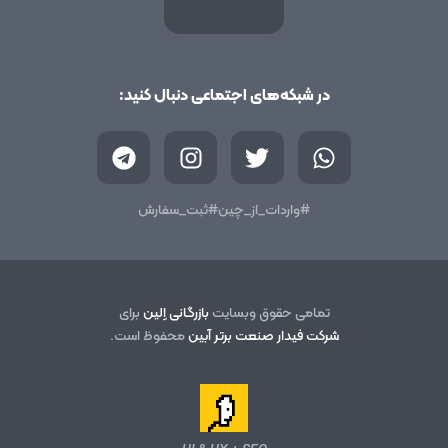
در شبکه‌های اجتماعی دنبال کنید:
T
I
T
W
e
n
w
h
l
s
i
a
e
t
t
t
#واردات_از_چین
#ثبت_سفارش
g
a
t
s
r
g
e
a
a
r
r
p
m
a
p
تمامی حقوق وبسایت
بازرگانی اِلین
برای
m
شرکت فیدار صنعت برتر آبین
محفوظ است.