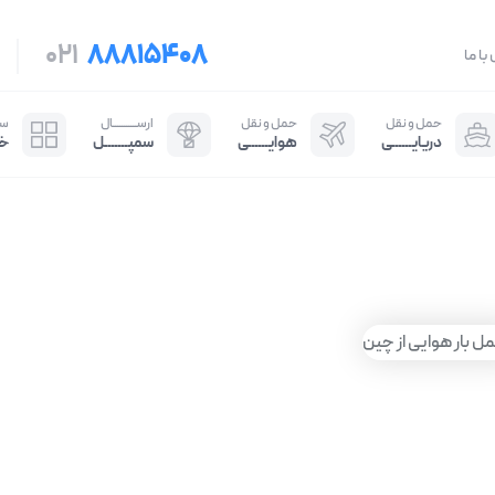
021
88815408
با ما
حمل و نقل
حمل و نقل
ارســـــــــــال
سایـ
دریایــــــی
هوایــــــی
سمپـــــــل
خ