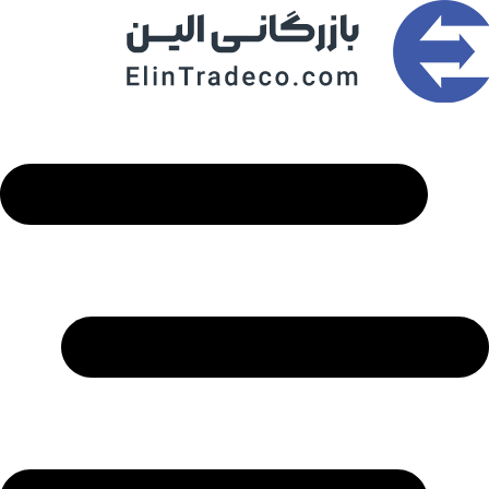
رش
ه
حتوا