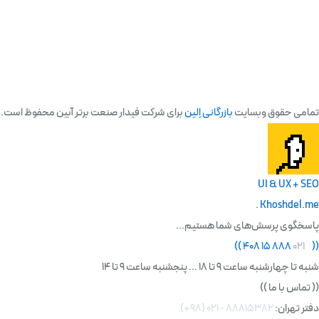
تمامی حقوق وبسایت
بازرگانی اِلین
برای شرکت فیدار صنعت برتر آبین محفوظ است.
UI & UX + SEO
.
Khoshdel.me
پاسخگوی پرسش‌های شما هستیم...
)
)
۸۸۸ ۱۵ ۴۰۸
۰۲۱
(
(
شنبه تا چهارشنبه ساعت 9 تا 18 ... پنجشنبه ساعت 9 تا 14
((
تماس با ما
))
دفتر تهران:
۸۸۸۱۵۳۸۲ - ۰۲۱ (۹۸+)