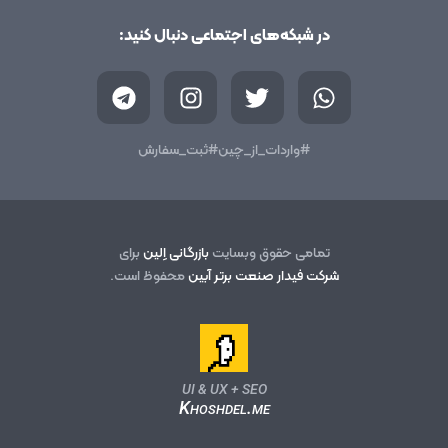
در شبکه‌های اجتماعی دنبال کنید:
T
I
T
W
e
n
w
h
l
s
i
a
e
t
t
t
#واردات_از_چین
#ثبت_سفارش
g
a
t
s
r
g
e
a
a
r
r
p
m
a
p
تمامی حقوق وبسایت
بازرگانی اِلین
برای
m
شرکت فیدار صنعت برتر آبین
محفوظ است.
UI & UX + SEO
Khoshdel.me