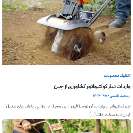
کاتالوگ محصولات
واردات تیلر کولتیواتور کشاورزی از چین
از
محمد قاسمی
•
1400-12-17
تیلر کولتیواتور و واردات آن توسط الین از این وسیله در مزارع و باغات برای تبدیل
کردن لایه سخت خاک […]