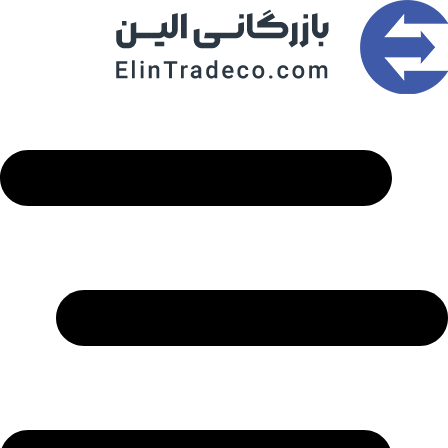
رش
ه
حتوا