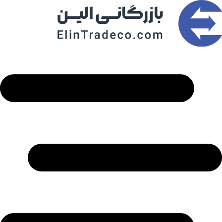
رش
ه
حتوا