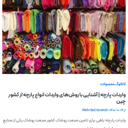
کاتالوگ محصولات
واردات پارچه | آشنایی با روش‌های واردات انواع پارچه از کشور
چین
از
1400-10-14
•
Mehrdad.tavakoli
واردات پارچه؛ راهی برای تامین صنعت پوشاک کشور صنعت پوشاک یکی از صنایع