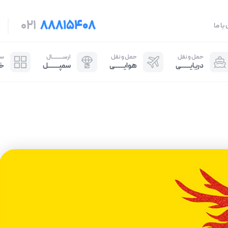
021
88815408
با ما
حمل و نقل
حمل و نقل
ارســـــــــــال
سایـ
دریایــــــی
هوایــــــی
سمپـــــــل
خ